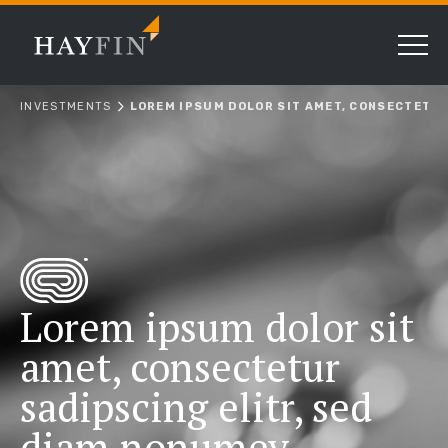
INVESTMENTS
LOREM IPSUM DOLOR SIT AMET, CONSECTETUR
Lorem ipsum dolor sit
amet, consectetur
sadipscing elitr, sed
diam nonumey.